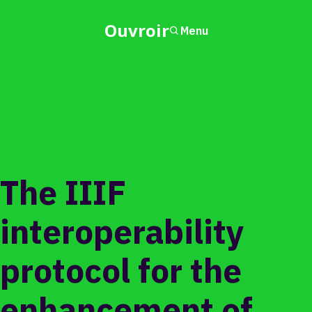
Ouvroir
Menu
The IIIF
interoperability
protocol for the
enhancement of