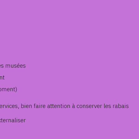
des musées
nt
moment)
rvices, bien faire attention à conserver les rabais
xternaliser