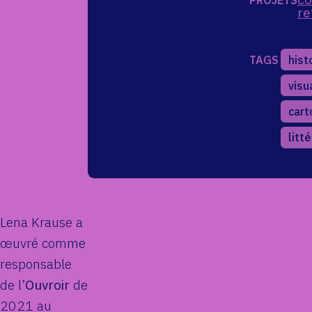
PROJETS
re
TAGS
hist
visu
cart
litt
Lena Krause a
œuvré comme
responsable
de l’
Ouvroir
de
2021 au